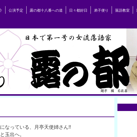
介
公演予定
露の都十八番への道
日々都好日
弟子便り
落語教室
になっている、月亭天使姉さん!!
と玉出へ。