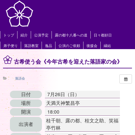
トップ
紹介
公演予定
露の都十八番への道
日々都好日
弟子便り
落語教室
逸品
公演のご依頼
後援会
縁結
古希使う会《今年古希を迎えた落語家の会》
落語会
日付
7月26日（日）
場所
天満天神繁昌亭
開演
18:00
桂千朝、露の都、桂文之助、笑福
出演者
亭竹林