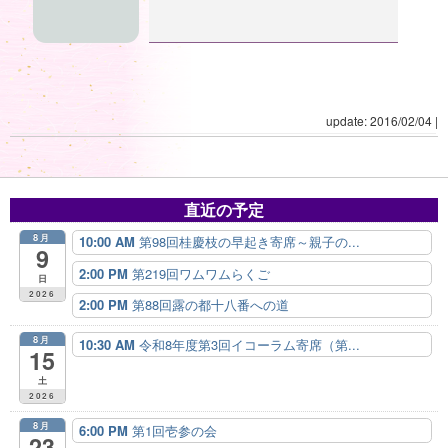
update: 2016/02/04
|
直近の予定
8月
10:00 AM
第98回桂慶枝の早起き寄席～親子の...
9
2:00 PM
第219回ワムワムらくご
日
2026
2:00 PM
第88回露の都十八番への道
8月
10:30 AM
令和8年度第3回イコーラム寄席（第...
15
土
2026
8月
6:00 PM
第1回壱参の会
23